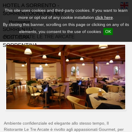
HOTEL A SORRENTO -
This site uses cookies and third-party cookies. If you want to learn
SORRENTOONLINE.NET
more or opt out of any cookie installation
click here
.
- GUIDA TURISTICA DI
Homepage
By closing this banner, scrolling on this page or clicking on any of its
SORRENTO -
elements, you consent to the use of cookies
OK
RISTORANTE LE TRE ARCATE
COSTIERA
SORRENTINA
Ambiente confidenziale ed elegante allo stesso tempo, Il
Ristorante Le Tre Arcate è rivolto agli appassionati Gourmet, per