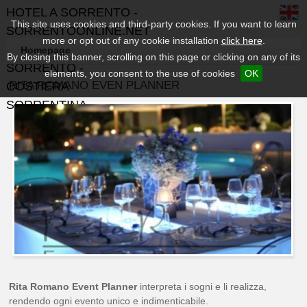
HOTEL A SORRENTO -
This site uses cookies and third-party cookies. If you want to learn
SORRENTOONLINE.NET
more or opt out of any cookie installation
click here
.
- GUIDA TURISTICA DI
Homepage
By closing this banner, scrolling on this page or clicking on any of its
SORRENTO -
elements, you consent to the use of cookies
OK
RITA ROMANO EVEN PLANNER
COSTIERA
SORRENTINA
Rita Romano Event Planner
interpreta i sogni e li realizza,
rendendo ogni evento unico e indimenticabile.