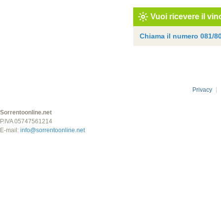
Vuoi ricevere il vi
Chiama il numero
081/80
Privacy
|
Sorrentoonline.net
P.IVA 05747561214
E-mail:
info@sorrentoonline.net