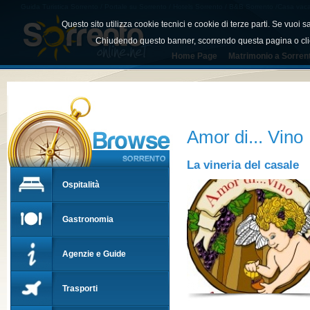
Guida Turistica Sorrento / Portale su Sorrento / Hotels Sorrento / B&B Sorrento /Casa vacan
Sorrento
Questo sito utilizza cookie tecnici e cookie di terze parti. Se vuoi
Chiudendo questo banner, scorrendo questa pagina o cli
Home Page
Matrimonio a Sorren
Amor di... Vino
La vineria del casale
Ospitalità
Gastronomia
Agenzie e Guide
Trasporti