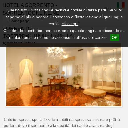
HOTEL A SORRENTO -
Questo sito utilizza cookie tecnici e cookie di terze parti. Se vuoi
SORRENTOONLINE.NET
saperne di più o negare il consenso all’installazione di qualunque
- GUIDA TURISTICA DI
Homepage
cookie
clicca qui
.
SORRENTO -
Chiudendo questo banner, scorrendo questa pagina o cliccando su
ATELIER BOUTIQUE LIABELLA
COSTIERA
qualunque suo elemento acconsenti all’uso dei cookie.
OK
SORRENTINA
L’atelier sposa, specializzato in abiti da sposa su misura e prêt-à-
porter , deve il suo nome alla qualità dei capi e alla cura degli