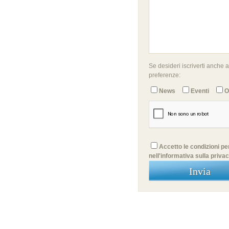
Se desideri iscriverti anche a
preferenze:
News
Eventi
O
Accetto le condizioni per
nell'informativa sulla priva