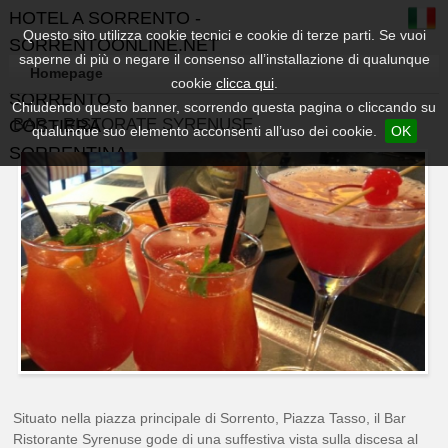
HOTEL A SORRENTO -
Questo sito utilizza cookie tecnici e cookie di terze parti. Se vuoi
SORRENTOONLINE.NET
saperne di più o negare il consenso all’installazione di qualunque
- GUIDA TURISTICA DI
Homepage
cookie
clicca qui
.
SORRENTO -
Chiudendo questo banner, scorrendo questa pagina o cliccando su
BAR - RISTORATE SYRENUSE
COSTIERA
qualunque suo elemento acconsenti all’uso dei cookie.
OK
SORRENTINA
Situato nella piazza principale di Sorrento, Piazza Tasso, il Bar
Ristorante Syrenuse gode di una suffestiva vista sulla discesa al