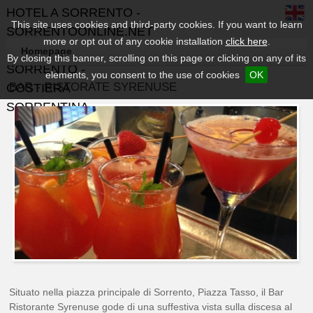
HOTEL A SORRENTO -
This site uses cookies and third-party cookies. If you want to learn
SORRENTOONLINE.NET
more or opt out of any cookie installation
click here
.
- GUIDA TURISTICA DI
Homepage
By closing this banner, scrolling on this page or clicking on any of its
SORRENTO -
elements, you consent to the use of cookies
OK
BAR - RISTORATE SYRENUSE
COSTIERA
SORRENTINA
Situato nella piazza principale di Sorrento, Piazza Tasso, il Bar
Ristorante Syrenuse gode di una suffestiva vista sulla discesa al