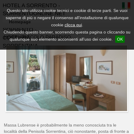
HOTEL A SORRENTO -
Questo sito utilizza cookie tecnici e cookie di terze parti. Se vuoi
SORRENTOONLINE.NET
saperne di più o negare il consenso all’installazione di qualunque
- GUIDA TURISTICA DI
Homepage
cookie
clicca qui
.
SORRENTO -
Chiudendo questo banner, scorrendo questa pagina o cliccando su
HOTEL PICCOLO PARADISO
COSTIERA
qualunque suo elemento acconsenti all’uso dei cookie.
OK
SORRENTINA
Massa Lubrense è probabilmente la meno conosciuta tra le
località della Penisola Sorrentina, ciò nonostante, posta di fronte a