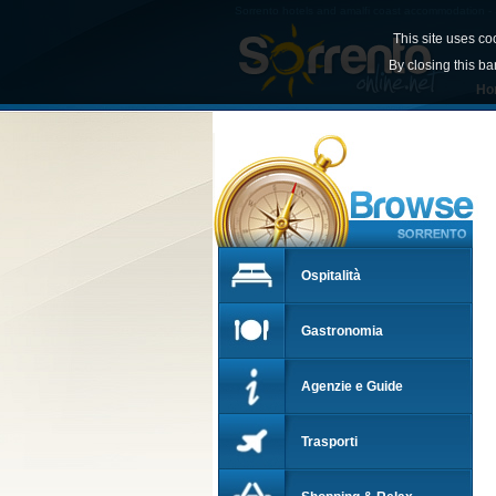
Sorrento hotels and amalfi coast accommodation - S
This site uses co
By closing this ba
Ho
Ospitalità
Gastronomia
Agenzie e Guide
Trasporti