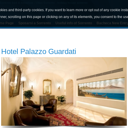
orrento bed & breakfast - Villas Sorrento - holiday house sorrento
okies and third-party cookies. If you want to learn more or opt out of any cookie inst
nner, scrolling on this page or clicking on any of its elements, you consent to the us
me Page
Sposarsi a Sorrento
Useful info of Sorrento
Bacheca New Entr
Hotel Palazzo Guardati