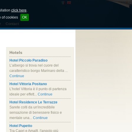
allation
click here
.
e of cookies
OK
y
Contact
Hotels
Hotel Piccolo Paradiso
L’albergo si trova nel cuore del
caratteristico borgo Marinaro della ...
Continue
Hotel Vittoria Positano
L’hotel Vittoria è il punto di partenza
ideale per effett...
Continue
Hotel Residence Le Terrazze
Sarete colti da un'incredibile
sensazione di benessere fisico e
mentale una...
Continue
Hotel Pupetto
Tra Capri e Amalfi, l'angolo più