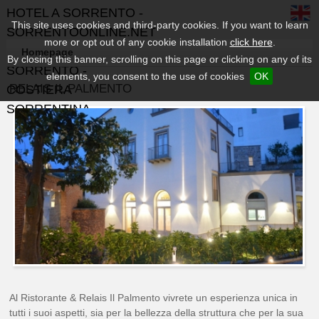
HOTEL A SORRENTO -
This site uses cookies and third-party cookies. If you want to learn
SORRENTOONLINE.NET
more or opt out of any cookie installation
click here
.
- GUIDA TURISTICA DI
Homepage
By closing this banner, scrolling on this page or clicking on any of its
SORRENTO -
elements, you consent to the use of cookies
OK
RELAIS IL PALMENTO
COSTIERA
SORRENTINA
Al Ristorante & Relais Il Palmento
vivrete un esperienza unica in
tutti i suoi aspetti, sia per la bellezza della struttura che per la sua