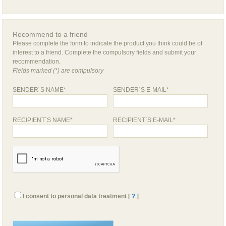
Recommend to a friend
Please complete the form to indicate the product you think could be of
interest to a friend. Complete the compulsory fields and submit your
recommendation.
Fields marked (*) are compulsory
SENDER´S NAME*
SENDER´S E-MAIL*
RECIPIENT´S NAME*
RECIPIENT´S E-MAIL*
I consent to personal data treatment [
?
]